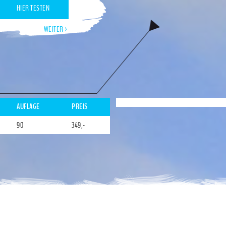
HIER TESTEN
WEITER >
AUFLAGE
PREIS
90
349,-