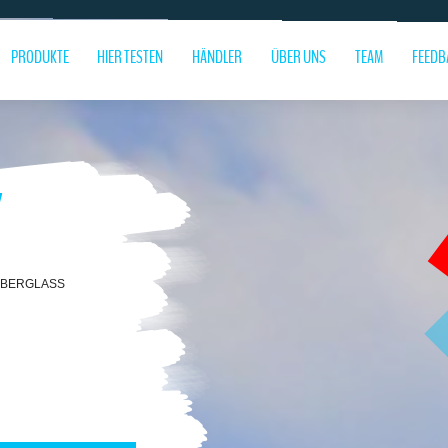
PRODUKTE
HIER TESTEN
HÄNDLER
ÜBER UNS
TEAM
FEEDB
Y
IBERGLASS