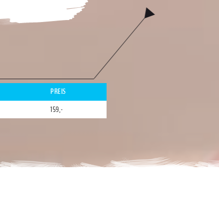
PREIS
159,-