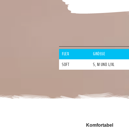
FLEX
GRÖSSE
SOFT
S, M UND L/XL
Komfortabel