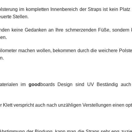
sterung im kompletten Innenbereich der Straps ist kein Platz 
erte Stellen.
enden keine Gedanken an Ihre schmerzenden Füße, sondern k
en.
 Kilometer machen wollen, bekommen durch die weichere Polste
n.
aterialen im
g
ood
boards Design sind UV Beständig auch 
r Klett verspricht auch nach unzähligen Verstellungen einen opt
 Abstimmung der Bindung, kann man die Straps sehr eng zuzi