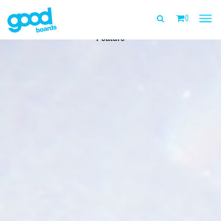
0
PURE
Feature
PRODUITS
TESTE ICI
SHOPS
À PROPOS DE NOUS
TEAM
FEEDBACK
MON COMPTE